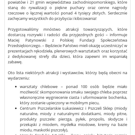
powiatów i 21 gmin województwa zachodniopomorskiego, które
staną do rywalizacji o piękne puchary oraz cenne nagrody
rzeczowe o łącznej wartości ponad 4 tysięcy złotych. Serdecznie
zachęcamy wszystkich do przybycia i kibicowania!
Przygotowaliśmy mnóstwo atrakcji towarzyszących, które
dostarczą rozrywki i radości dla przyjezdnych gości – informuje
Maciej Patynowski z Polskiej Fundacji Społeczeństwa
Przedsiębiorczego. – Będziecie Państwo mieli okazję uczestniczyć w
prezentacjach rękodzieła, plenerowych warsztatach oraz korzystać
z dedykowanej strefy dla dzieci, która zapewni im wspaniałą
zabawę.
Oto lista niektórych atrakcji i wystawców, którzy będą obecni na
wydarzeniu:
warsztaty chlebowe – ponad 100 osób będzie miało
możliwość skomponowania smaku swojego chleba poprzez
własnoręczne wygniecenie ciasta i uformowanie bochenka,
który zostanie upieczony w mobilnym piecu,
Centrum Pszczelarskie Łukasiewicz i Pszczeli Sklep (miody
naturalne, miody z naturalnymi dodatkami, miody pitne,
produkty pszczele: pierzga, pyłek, propolis, słodycze i
przekąski z miodem, mydełka miodowe, kremy na bazie
miodu, maskotki pszczoły),