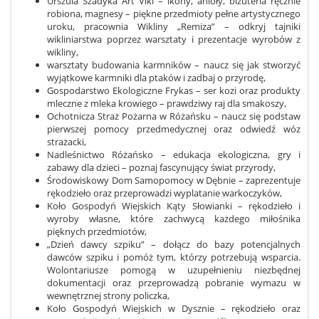
Urszula Szadyka Art Viki – ikony, anioły, biżuteria ręcznie
robiona, magnesy – piękne przedmioty pełne artystycznego
uroku,
pracownia Wikliny „Remiza” – odkryj tajniki
wikliniarstwa poprzez warsztaty i prezentacje wyrobów z
wikliny,
warsztaty budowania karmników – naucz się jak stworzyć
wyjątkowe karmniki dla ptaków i zadbaj o przyrodę,
Gospodarstwo Ekologiczne Frykas – ser kozi oraz produkty
mleczne z mleka krowiego – prawdziwy raj dla smakoszy,
Ochotnicza Straż Pożarna w Różańsku – naucz się podstaw
pierwszej pomocy przedmedycznej oraz odwiedź wóz
strażacki,
Nadleśnictwo Różańsko – edukacja ekologiczna, gry i
zabawy dla dzieci – poznaj fascynujący świat przyrody,
Środowiskowy Dom Samopomocy w Dębnie – zaprezentuje
rękodzieło oraz przeprowadzi wyplatanie warkoczyków,
Koło Gospodyń Wiejskich Kąty Słowianki – rękodzieło i
wyroby własne, które zachwycą każdego miłośnika
pięknych przedmiotów,
„Dzień dawcy szpiku” – dołącz do bazy potencjalnych
dawców szpiku i pomóż tym, którzy potrzebują wsparcia.
Wolontariusze pomogą w uzupełnieniu niezbędnej
dokumentacji oraz przeprowadzą pobranie wymazu w
wewnętrznej strony policzka,
Koło Gospodyń Wiejskich w Dysznie – rękodzieło oraz