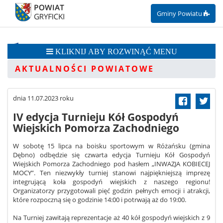
Gminy Powiatu
przejdź do treści
KLIKNIJ ABY ROZWINĄĆ MENU
AKTUALNOŚCI POWIATOWE
dnia 11.07.2023 roku
IV edycja Turnieju Kół Gospodyń
Wiejskich Pomorza Zachodniego
W sobotę 15 lipca na boisku sportowym w Różańsku (gmina
Dębno) odbędzie się czwarta edycja Turnieju Kół Gospodyń
Wiejskich Pomorza Zachodniego pod hasłem „INWAZJA KOBIECEJ
MOCY”. Ten niezwykły turniej stanowi najpiękniejszą imprezę
integrującą koła gospodyń wiejskich z naszego regionu!
Organizatorzy przygotowali pięć godzin pełnych emocji i atrakcji,
które rozpoczną się o godzinie 14:00 i potrwają aż do 19:00.
Na Turniej zawitają reprezentacje aż 40 kół gospodyń wiejskich z 9