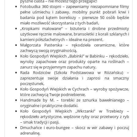
pyszne ciasta – nie możesz tego przegapić!
Fotobudka 360 stopni – zapewniamy niezapomniane filmy
pełne uśmiechu i zabawy, mobilny punkt pobrań krwi i
badania pod kątem boreliozy – pierwsze 50 osób będzie
miało możliwość skorzystania z tych badań,
„Kropkami malowane” – biżuteria i drobne przedmioty
użytkowe ręcznie malowane, bransoletki z korali szklanych i
kamieni półszlachetnych – idealne na prezent,
Małgorzata Pasterska – rękodzieła ceramiczne, które
zachwycą swoją oryginalnością,
Koło Gospodyń Wiejskich „Babinki” w Babinku – rękodzieło,
wyroby zapachowe oraz produkty oparte na roślinach –
zanurz się w przyjemnym zapachu natury,
Rada Rodziców (Szkoła Podstawowa w Różańsku) –
zaprezentuje swoje działania i zaprosi na smaczny
poczęstunek,
Koło Gospodyń Wiejskich w Cychrach – wyroby spożywcze,
które zachwycą Twoje podniebienie,
Handmade by M. – torebki ze sznurka bawełnianego –
oryginalne i praktyczne dodatki.
Koło Gospodyń Wiejskich „Wkrzanki” w Trzebieży –
rękodzieło artystyczne, wędzone ryby oraz przetwory z ryb
– smak tradycji i pasji,
Dmuchańce i euro-bungee – skocz w wir zabawy i poczuj
adrenalinę,