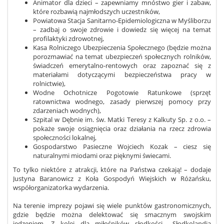
Animator dla dzieci – zapewniamy mnóstwo gier i zabaw,
które rozbawią najmłodszych uczestników,
Powiatowa Stacja Sanitarno-Epidemiologiczna w Myśliborzu
– zadbaj o swoje zdrowie i dowiedz się więcej na temat
profilaktyki zdrowotnej,
Kasa Rolniczego Ubezpieczenia Społecznego (będzie można
porozmawiać na temat ubezpieczeń społecznych rolników,
świadczeń emerytalno-rentowych oraz zapoznać się z
materiałami dotyczącymi bezpieczeństwa pracy w
rolnictwie),
Wodne Ochotnicze Pogotowie Ratunkowe (sprzęt
ratownictwa wodnego, zasady pierwszej pomocy przy
zdarzeniach wodnych),
Szpital w Dębnie im. św. Matki Teresy z Kalkuty Sp. z o.o. –
pokaże swoje osiągnięcia oraz działania na rzecz zdrowia
społeczności lokalnej,
Gospodarstwo Pasieczne Wojciech Kozak – ciesz się
naturalnymi miodami oraz pięknymi świecami.
To tylko niektóre z atrakcji, które na Państwa czekają! – dodaje
Justyna Baranowicz z Koła Gospodyń Wiejskich w Różańsku,
współorganizatorka wydarzenia.
Na terenie imprezy pojawi się wiele punktów gastronomicznych,
gdzie będzie można delektować się smacznym swojskim
jedzeniem. Z kolei dla miłośników słodkości, „Słodkolandia