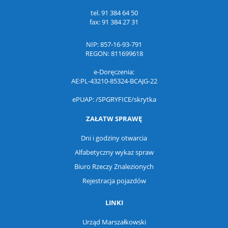
tel.
91 384 64 50
fax:
91 384 27 31
NIP: 857-16-93-791
REGON: 811699618
e-Doręczenia:
AE:PL-43210-85324-BCAJG-22
ePUAP: /SPGRYFICE/skrytka
ZAŁATW SPRAWĘ
Dni i godziny otwarcia
Alfabetyczny wykaz spraw
Biuro Rzeczy Znalezionych
Rejestracja pojazdów
LINKI
Urząd Marszałkowski