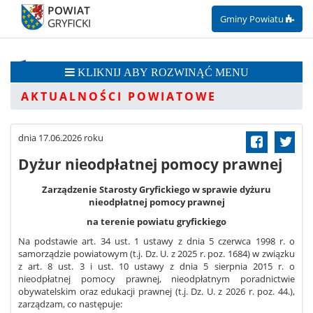
Gminy Powiatu
przejdź do treści
KLIKNIJ ABY ROZWINĄĆ MENU
AKTUALNOŚCI POWIATOWE
dnia 17.06.2026 roku
Dyżur nieodpłatnej pomocy prawnej
Zarządzenie Starosty Gryfickiego w sprawie dyżuru
nieodpłatnej pomocy prawnej
na terenie powiatu gryfickiego
Na podstawie art. 34 ust. 1 ustawy z dnia 5 czerwca 1998 r. o
samorządzie powiatowym (t.j. Dz. U. z 2025 r. poz. 1684) w związku
z art. 8 ust. 3 i ust. 10 ustawy z dnia 5 sierpnia 2015 r. o
nieodpłatnej pomocy prawnej, nieodpłatnym poradnictwie
obywatelskim oraz edukacji prawnej (t.j. Dz. U. z 2026 r. poz. 44.),
zarządzam, co następuje: