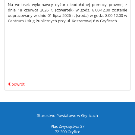
Na wniosek wykonawcy dyżur nieodpłatnej pomocy prawnej z
dnia 18 czerwca 2026 r. (czwartek) w godz. 8.00-12.00 zostanie
odpracowany w dniu 01 lipca 2026 r. (środa) w godz. 8.00-12.00 w
Centrum Usług Publicznych przy ul. Koszarowej 6 w Gryficach.
powrót
Starostwo Powiatowe w Gryficach
Plac Zwycięstwa 37
72-300 Gryfice